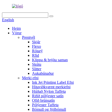
English
Heim
Vörur
Prentvél
Skjár
Flexo
Rótarý
Rfid
Klippa & brjóta saman
Skútu
Slitter
Aukabúnaður
Merki efni
Ink Jet Printing Label Efni
Hitaviðkvæmt merkiefni
Húðað Nylon Taffeta
Rifið pólýester satín
Ofið brúnsatín
Pólýester Taffeta
Bómull og fjölbómull