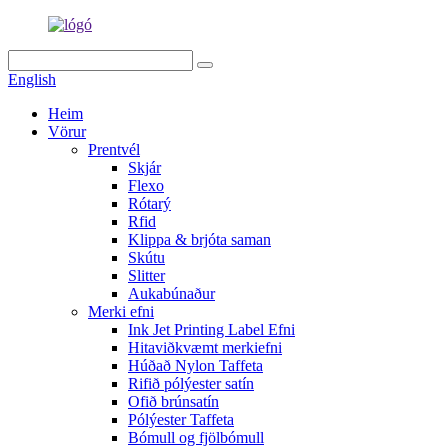
English
Heim
Vörur
Prentvél
Skjár
Flexo
Rótarý
Rfid
Klippa & brjóta saman
Skútu
Slitter
Aukabúnaður
Merki efni
Ink Jet Printing Label Efni
Hitaviðkvæmt merkiefni
Húðað Nylon Taffeta
Rifið pólýester satín
Ofið brúnsatín
Pólýester Taffeta
Bómull og fjölbómull