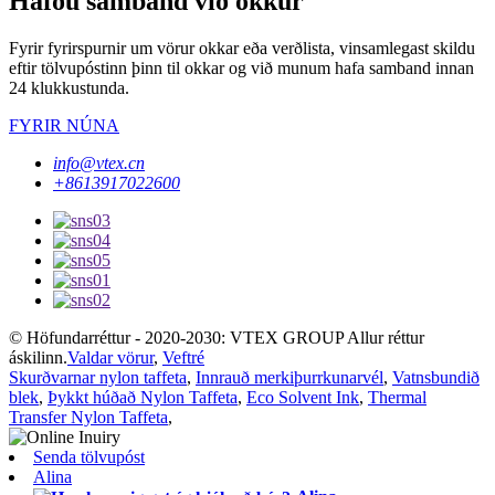
Hafðu samband við okkur
Fyrir fyrirspurnir um vörur okkar eða verðlista, vinsamlegast skildu
eftir tölvupóstinn þinn til okkar og við munum hafa samband innan
24 klukkustunda.
FYRIR NÚNA
info@vtex.cn
+8613917022600
© Höfundarréttur - 2020-2030: VTEX GROUP Allur réttur
áskilinn.
Valdar vörur
,
Veftré
Skurðvarnar nylon taffeta
,
Innrauð merkiþurrkunarvél
,
Vatnsbundið
blek
,
Þykkt húðað Nylon Taffeta
,
Eco Solvent Ink
,
Thermal
Transfer Nylon Taffeta
,
Senda tölvupóst
Alina