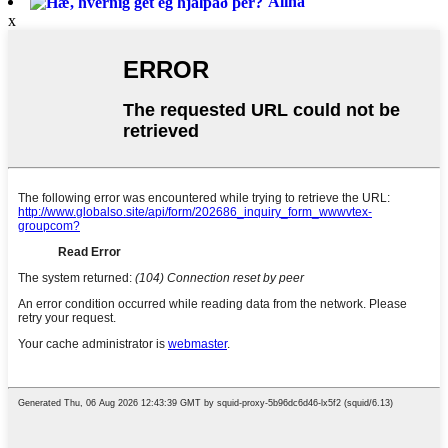
Alina
x