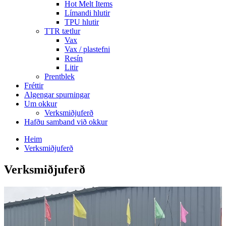
Hot Melt Items
Límandi hlutir
TPU hlutir
TTR tætlur
Vax
Vax / plastefni
Resín
Litir
Prentblek
Fréttir
Algengar spurningar
Um okkur
Verksmiðjuferð
Hafðu samband við okkur
Heim
Verksmiðjuferð
Verksmiðjuferð