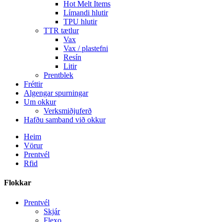
Hot Melt Items
Límandi hlutir
TPU hlutir
TTR tætlur
Vax
Vax / plastefni
Resín
Litir
Prentblek
Fréttir
Algengar spurningar
Um okkur
Verksmiðjuferð
Hafðu samband við okkur
Heim
Vörur
Prentvél
Rfid
Flokkar
Prentvél
Skjár
Flexo