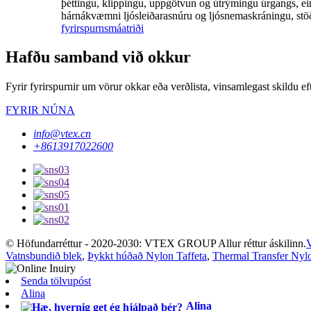
þéttingu, klippingu, uppgötvun og útrýmingu úrgangs, e
hárnákvæmni ljósleiðarasnúru og ljósnemaskráningu, stöð
fyrirspurn
smáatriði
Hafðu samband við okkur
Fyrir fyrirspurnir um vörur okkar eða verðlista, vinsamlegast skildu 
FYRIR NÚNA
info@vtex.cn
+8613917022600
© Höfundarréttur - 2020-2030: VTEX GROUP Allur réttur áskilinn.
V
Vatnsbundið blek
,
Þykkt húðað Nylon Taffeta
,
Thermal Transfer Nylo
Senda tölvupóst
Alina
Alina