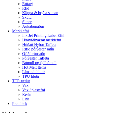
Rótarý
Rfid
Klippa & brjóta saman
Skútu
Slitter
Aukabúnaður
Merki efni
Ink Jet Printing Label Efni
Hitaviðkvæmt merkiefni
Húðað Nylon Taffeta
Rifið pólýester satín
Ofið brúnsatín
Pólýester Taffeta
Bómull og fjölbómull
Hot Melt Items
Límandi hlutir
TPU hlutir
TTR tætlur
Vax
Vax / plastefni
Resín
Litir
Prentblek