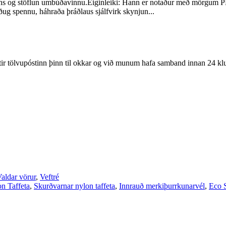
ins og stöflun umbúðavinnu.Eiginleiki: Hann er notaður með mörgum PLC
ug spennu, háhraða þráðlaus sjálfvirk skynjun...
eftir tölvupóstinn þinn til okkar og við munum hafa samband innan 24 k
aldar vörur
,
Veftré
n Taffeta
,
Skurðvarnar nylon taffeta
,
Innrauð merkiþurrkunarvél
,
Eco S