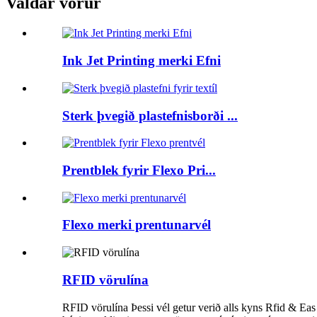
Valdar vörur
Ink Jet Printing merki Efni
Sterk þvegið plastefnisborði ...
Prentblek fyrir Flexo Pri...
Flexo merki prentunarvél
RFID vörulína
RFID vörulína Þessi vél getur verið alls kyns Rfid & Eas