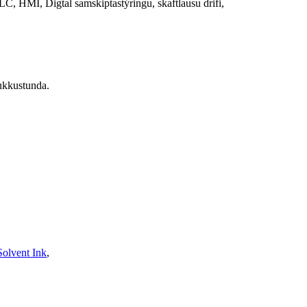
, HMI, Digtal samskiptastýringu, skaftlausu drifi,
lukkustunda.
olvent Ink
,