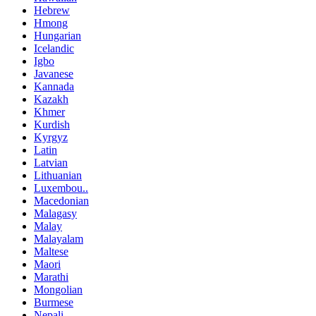
Hebrew
Hmong
Hungarian
Icelandic
Igbo
Javanese
Kannada
Kazakh
Khmer
Kurdish
Kyrgyz
Latin
Latvian
Lithuanian
Luxembou..
Macedonian
Malagasy
Malay
Malayalam
Maltese
Maori
Marathi
Mongolian
Burmese
Nepali