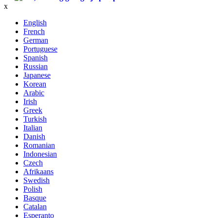
x
English
French
German
Portuguese
Spanish
Russian
Japanese
Korean
Arabic
Irish
Greek
Turkish
Italian
Danish
Romanian
Indonesian
Czech
Afrikaans
Swedish
Polish
Basque
Catalan
Esperanto