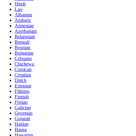
Hindi
Lao
Albanian
Amharic
Armenian
Azerbaijani
Belarusian
Bengali
Bosnian
Bulgarian
Cebuano
Chichewa
Corsican
Croatian
Dutch
Estonian
Filipino
Finnish
Frisian
Galician
Georgian
Gujarati
Haitian
Hausa
Hawaiian