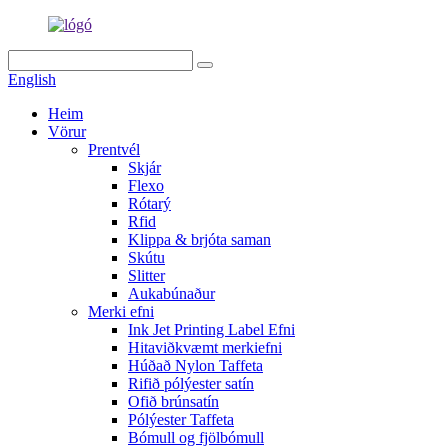
English
Heim
Vörur
Prentvél
Skjár
Flexo
Rótarý
Rfid
Klippa & brjóta saman
Skútu
Slitter
Aukabúnaður
Merki efni
Ink Jet Printing Label Efni
Hitaviðkvæmt merkiefni
Húðað Nylon Taffeta
Rifið pólýester satín
Ofið brúnsatín
Pólýester Taffeta
Bómull og fjölbómull